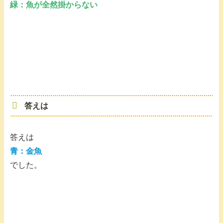
緑：魚が全然掛からない
答えは
答えは
青：
金魚
でした。