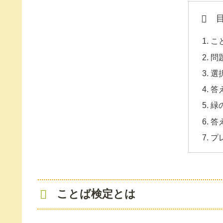
こ
問
選
答
緑
答
プ
ことば検定とは