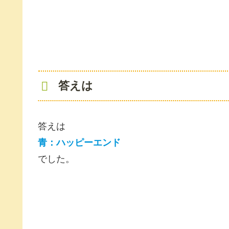
答えは
答えは
青：ハッピーエンド
でした。