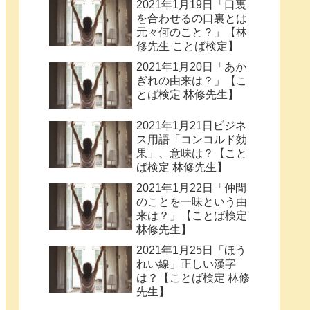
2021年1月19日「口裏
を合わせるの口裏とは
元々何のこと？」【林
修先生 ことば検定】
2021年1月20日「あか
ぎれの由来は？」【こ
とば検定 林修先生】
2021年1月21日ビジネ
ス用語「コンコルド効
果」、意味は？【こと
ば検定 林修先生】
2021年1月22日「仲間
のことを一味という由
来は？」【ことば検定
林修先生】
2021年1月25日「ほう
れい線」正しい漢字
は？【ことば検定 林修
先生】