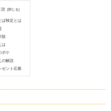
目次
とば検定とは
題
択肢
えは
のボケ
えの解説
レゼント応募